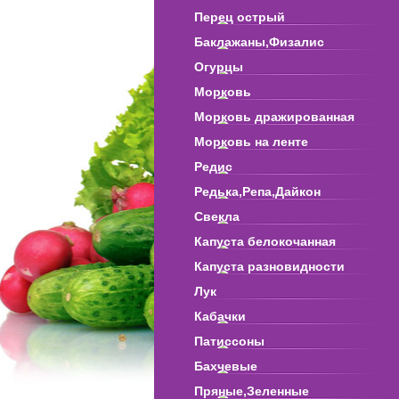
Перец острый
Баклажаны,Физалис
Огурцы
Морковь
Морковь дражированная
Морковь на ленте
Редис
Редька,Репа,Дайкон
Свекла
Капуста белокочанная
Капуста разновидности
Лук
Кабачки
Патиссоны
Бахчевые
Пряные,Зеленные