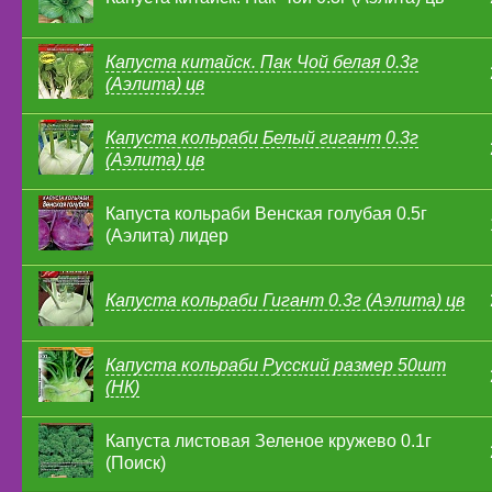
Капуста китайск. Пак Чой белая 0.3г
(Аэлита) цв
Капуста кольраби Белый гигант 0.3г
(Аэлита) цв
Капуста кольраби Венская голубая 0.5г
(Аэлита) лидер
Капуста кольраби Гигант 0.3г (Аэлита) цв
Капуста кольраби Русский размер 50шт
(НК)
Капуста листовая Зеленое кружево 0.1г
(Поиск)