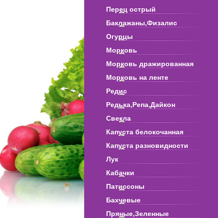
Перец острый
Баклажаны,Физалис
Огурцы
Морковь
Морковь дражированная
Морковь на ленте
Редис
Редька,Репа,Дайкон
Свекла
Капуста белокочанная
Капуста разновидности
Лук
Кабачки
Патиссоны
Бахчевые
Пряные,Зеленные