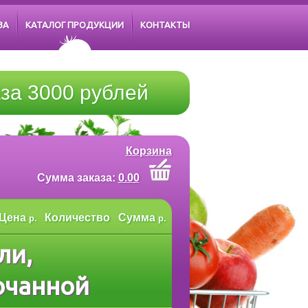
ЗА
КАТАЛОГ ПРОДУКЦИИ
КОНТАКТЫ
за 3000 рублей
Корзина
Cумма заказа:
0.00
Цена
Количество
Сумма
р.
р.
ли,
очанной