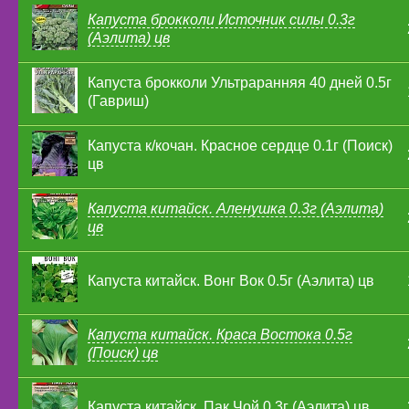
Капуста брокколи Источник силы 0.3г
(Аэлита) цв
Капуста брокколи Ультраранняя 40 дней 0.5г
(Гавриш)
Капуста к/кочан. Красное сердце 0.1г (Поиск)
цв
Капуста китайск. Аленушка 0.3г (Аэлита)
цв
Капуста китайск. Вонг Вок 0.5г (Аэлита) цв
Капуста китайск. Краса Востока 0.5г
(Поиск) цв
Капуста китайск. Пак Чой 0.3г (Аэлита) цв