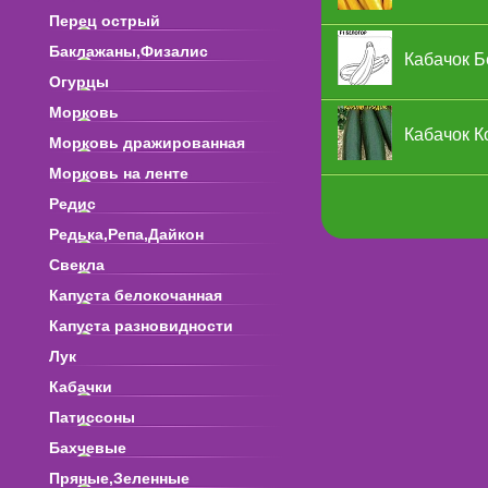
Перец острый
Баклажаны,Физалис
Кабачок Б
Огурцы
Морковь
Кабачок К
Морковь дражированная
Морковь на ленте
Редис
Редька,Репа,Дайкон
Свекла
Капуста белокочанная
Капуста разновидности
Лук
Кабачки
Патиссоны
Бахчевые
Пряные,Зеленные