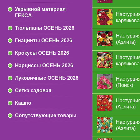
Укрывной материал
Настурция
ГЕКСА
карликова
Тюльпаны ОСЕНЬ 2026
Настурция
Гиацинты ОСЕНЬ 2026
(Аэлита)
Крокусы ОСЕНЬ 2026
Настурция
карликова
Нарциссы ОСЕНЬ 2026
Луковичные ОСЕНЬ 2026
Настурция
(Поиск)
Сетка садовая
Настурция
Кашпо
(Аэлита)
Сопутствующие товары
Настурция
(Аэлита)