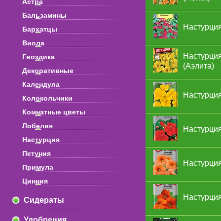
Астра
Бальзамины
Настурция
Бархатцы
Виола
Настурция
Гвоздика
(Аэлита)
Декоративные
Календула
Настурция
Колокольчики
Комнатные цветы
Лобелия
Настурция
Настурция
Петуния
Настурция
Примула
Цинния
Настурция
Сидераты
Удобрения