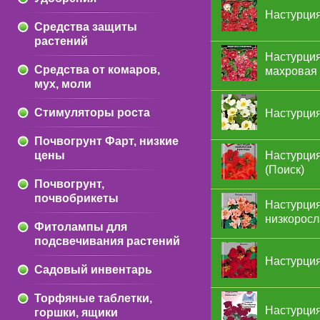
Настурция
Средства защиты
растений
Настурция
Средства от комаров,
махровая 
мух, моли
Стимуляторы роста
Настурция
Почвогрунт Фарт, низкие
цены
Настурция
(Поиск)
Почвогрунт,
почвобрикеты
Настурция
низкоросл
Фитолампы для
подсвечивания растений
Настурция
Садовый инвентарь
Торфяные таблетки,
Настурция
горшки, ящики