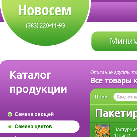
(383) 220-11-93
Миним
Каталог
Описание группы т
Все товары 
продукции
Поиск
Пакети
Семена овощей
Семена цветов
Настурция
(Поиск)