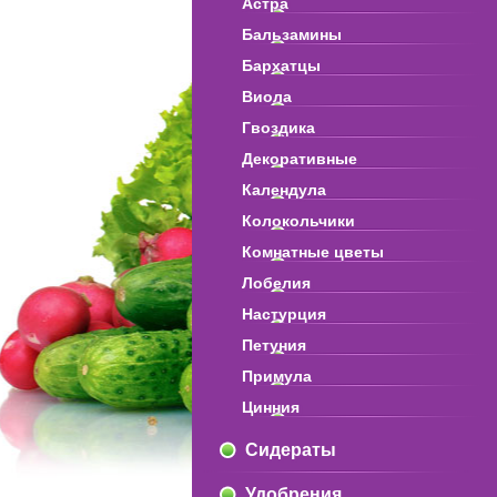
Астра
Бальзамины
Бархатцы
Виола
Гвоздика
Декоративные
Календула
Колокольчики
Комнатные цветы
Лобелия
Настурция
Петуния
Примула
Цинния
Сидераты
Удобрения