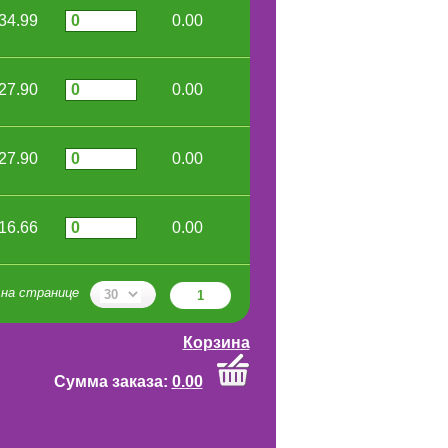
34.99
0.00
27.90
0.00
27.90
0.00
16.66
0.00
на странице
1
Корзина
Cумма заказа:
0.00