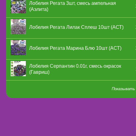
Лобелия Регата 3шт, смесь ампельная
(Аэлита)
Лобелия Регата Лилак Сплеш 10шт (АСТ)
Лобелия Регата Марина Блю 10шт (АСТ)
Лобелия Серпантин 0.01г, смесь окрасок
(Гавриш)
Показывать 