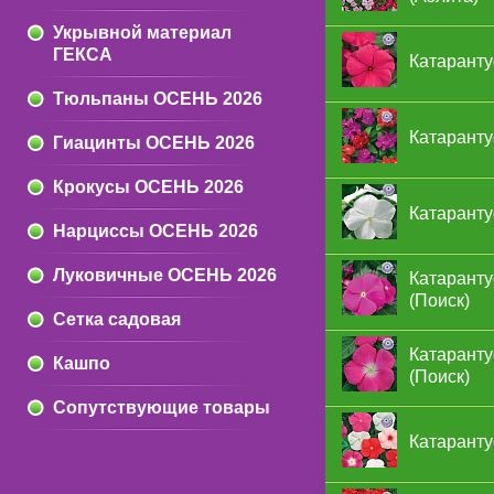
Укрывной материал
ГЕКСА
Катаранту
Тюльпаны ОСЕНЬ 2026
Катаранту
Гиацинты ОСЕНЬ 2026
Крокусы ОСЕНЬ 2026
Катаранту
Нарциссы ОСЕНЬ 2026
Луковичные ОСЕНЬ 2026
Катарант
(Поиск)
Сетка садовая
Катарант
Кашпо
(Поиск)
Сопутствующие товары
Катаранту