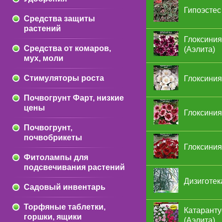
Гипоэстес
Средства защиты
растений
Глоксиния
Средства от комаров,
(Аэлита)
мух, моли
Стимуляторы роста
Глоксиния
Почвогрунт Фарт, низкие
цены
Глоксиния
Почвогрунт,
почвобрикеты
Глоксиния
Фитолампы для
подсвечивания растений
Дизиготек
Садовый инвентарь
Торфяные таблетки,
Катаранту
горшки, ящики
(Аэлита)