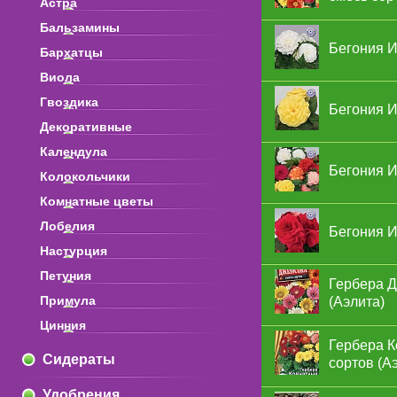
Астра
Бальзамины
Бегония И
Бархатцы
Виола
Гвоздика
Бегония И
Декоративные
Календула
Бегония И
Колокольчики
Комнатные цветы
Лобелия
Бегония И
Настурция
Петуния
Гербера Д
Примула
(Аэлита)
Цинния
Гербера К
Сидераты
сортов (А
Удобрения