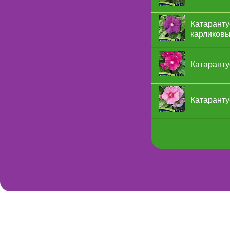
Катаранту
карликовы
Катаранту
Катаранту