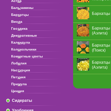
Астра
Бальзамины
Бархатцы 
Бархатцы
Виола
Бархатцы 
Гвоздика
(Аэлита)
Декоративные
Календула
Бархатцы 
Колокольчики
(Поиск)
Комнатные цветы
Бархатцы 
Лобелия
(Аэлита)
Настурция
Петуния
Примула
Цинния
Сидераты
Удобрения