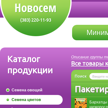
(383) 220-11-93
Миним
Каталог
Описание группы т
Все товары 
продукции
Поиск
Пакетир
Семена овощей
Семена цветов
Бархатцы 
низкоросл