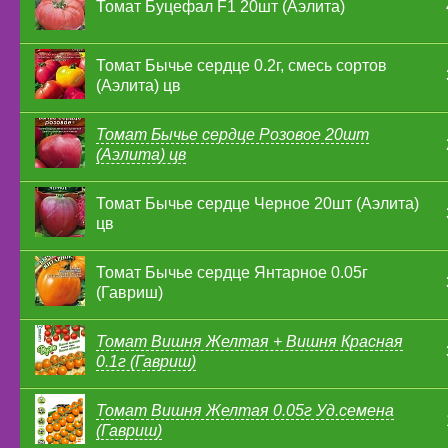
Томат Буцефал F1 20шт (Аэлита)
Томат Бычье сердце 0.2г, смесь сортов
(Аэлита) цв
Томат Бычье сердце Розовое 20шт
(Аэлита) цв
Томат Бычье сердце Черное 20шт (Аэлита)
цв
Томат Бычье сердце Янтарное 0.05г
(Гавриш)
Томат Вишня Желтая + Вишня Красная
0.1г (Гавриш)
Томат Вишня Желтая 0.05г Уд.семена
(Гавриш)