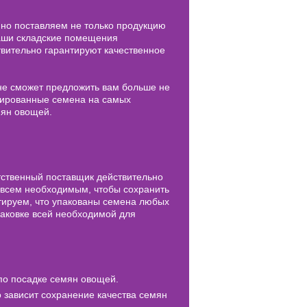
нно поставляем не только продукцию
 наши складские помещения
ительно гарантируют качественное
 не сможет предложить вам больше не
етированные семена на самых
мян овощей.
тственный поставщик действительно
всем необходимым, чтобы сохранить
тируем, что упакованы семена любых
паковке всей необходимой для
 по посадке семян овощей.
о зависит сохранение качества семян