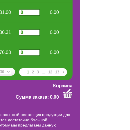
31.00
0.00
30.31
0.00
70.03
0.00
1
2
3
...
12
13
Корзина
Cумма заказа:
0.00
к опытный поставщик продукции для
ется достаточно большой
оэтому мы предлагаем данную