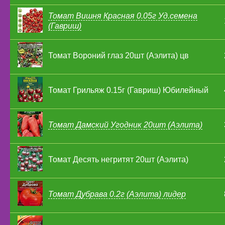
Томат Вишня Красная 0.05г Уд.семена
(Гавриш)
Томат Вороний глаз 20шт (Аэлита) цв
Томат Грильяж 0.15г (Гавриш) Юбилейный
Томат Дамский Угодник 20шт (Аэлита)
Томат Десять негритят 20шт (Аэлита)
Томат Дубрава 0.2г (Аэлита) лидер