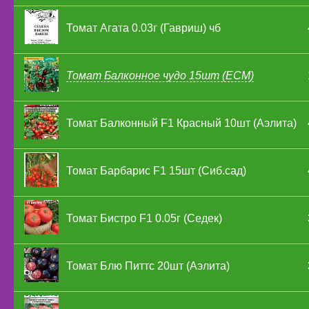
Томат Агата 0.03г (Гавриш) чб
Томат Балконное чудо 15шт (ЕСМ)
Томат Балконный F1 Красный 10шт (Аэлита)
Томат Барбарис F1 15шт (Сиб.сад)
Томат Бистро F1 0.05г (Седек)
Томат Блю Питтс 20шт (Аэлита)