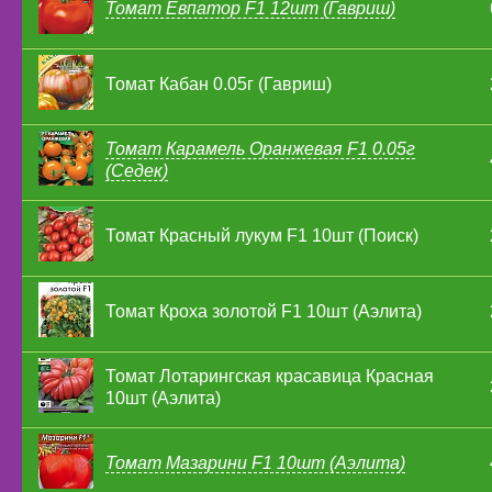
Томат Евпатор F1 12шт (Гавриш)
Томат Кабан 0.05г (Гавриш)
Томат Карамель Оранжевая F1 0.05г
(Седек)
Томат Красный лукум F1 10шт (Поиск)
Томат Кроха золотой F1 10шт (Аэлита)
Томат Лотарингская красавица Красная
10шт (Аэлита)
Томат Мазарини F1 10шт (Аэлита)