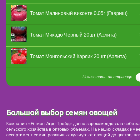
Томат Малиновый виконте 0.05г (Гавриш)
Томат Микадо Черный 20шт (Аэлита)
Томат Монгольский Карлик 20шт (Аэлита)
Показывать на странице
Большой выбор семян овощей
Компания «Регион-Агро Трейд» давно зарекомендовала себя ка
сельского хозяйства в оптовых объемах. На наших складах име
ассортимент семян различных культур: от овощей до цветов, п