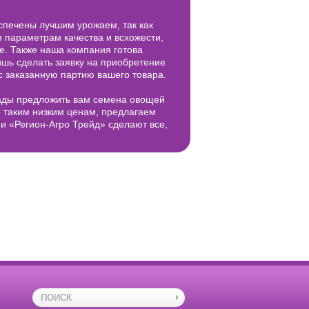
спечены лучшим урожаем, так как
 параметрам качества и всхожести,
е. Также наша компания готова
ишь сделать заявку на приобретение
с заказанную партию вашего товара.
ады предложить вам семена овощей
о таким низким ценам, предлагаем
и «Регион-Агро Трейд» сделают все,
ПОИСК