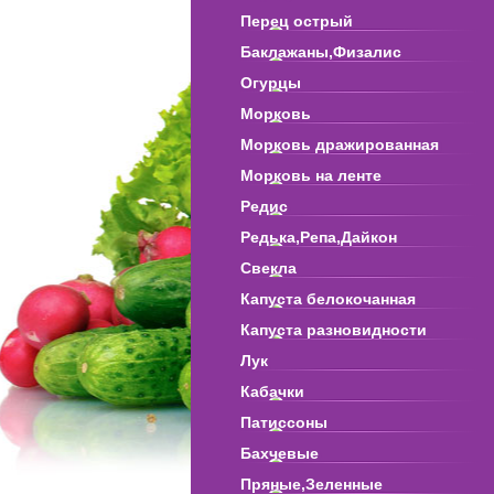
Перец острый
Баклажаны,Физалис
Огурцы
Морковь
Морковь дражированная
Морковь на ленте
Редис
Редька,Репа,Дайкон
Свекла
Капуста белокочанная
Капуста разновидности
Лук
Кабачки
Патиссоны
Бахчевые
Пряные,Зеленные