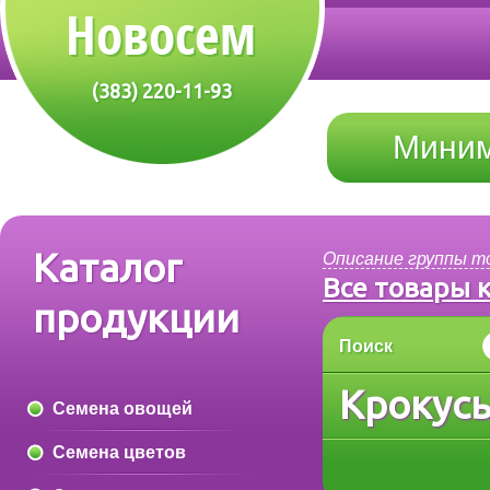
(383) 220-11-93
Миним
Каталог
Описание группы т
Все товары 
продукции
Поиск
Крокус
Семена овощей
Семена цветов