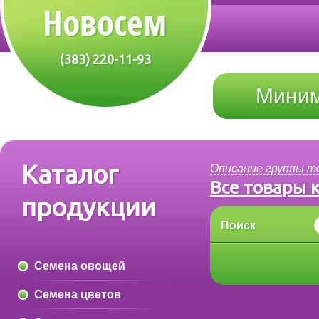
(383) 220-11-93
Миним
Каталог
Описание группы т
Все товары 
продукции
Поиск
Семена овощей
Семена цветов