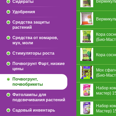
Вермикулит
Сидераты
Удобрения
Вермикули
Средства защиты
растений
Кора сосн
Средства от комаров,
(Био-Маст
мух, моли
Стимуляторы роста
Кора сосно
Почвогрунт Фарт, низкие
цены
Мох сфагн
(Био-Маст
Почвогрунт,
почвобрикеты
Набор ком
мастер) 1
Фитолампы для
подсвечивания растений
Набор ком
Садовый инвентарь
Мастер) 1