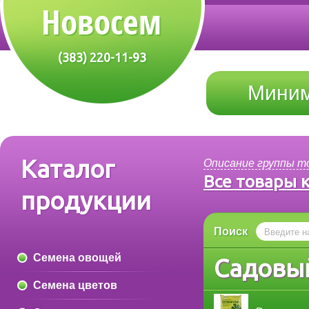
(383) 220-11-93
Миним
Каталог
Описание группы т
Все товары 
продукции
Поиск
Семена овощей
Садовый
Семена цветов