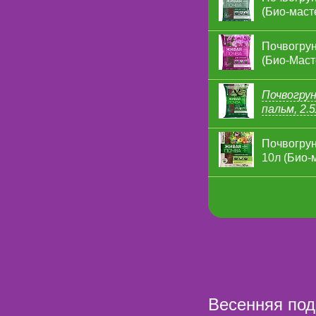
(Био-маст
Почвогрун
(Био-Маст
Почвогрун
пальм, 2.
Почвогрун
10л (Био-
Весенняя под