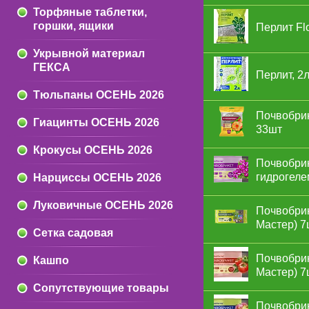
Торфяные таблетки,
горшки, ящики
Перлит Flo
Укрывной материал
ГЕКСА
Перлит, 2
Тюльпаны ОСЕНЬ 2026
Почвобрик
Гиацинты ОСЕНЬ 2026
33шт
Крокусы ОСЕНЬ 2026
Почвобрик
гидрогеле
Нарциссы ОСЕНЬ 2026
Луковичные ОСЕНЬ 2026
Почвобрик
Мастер) 7
Сетка садовая
Почвобрик
Кашпо
Мастер) 7
Сопутствующие товары
Почвобрик